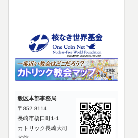
使
っ
て
く
だ
さ
い。
教区本部事務局
〒852-8114
長崎市橋口町1-1
カトリック長崎大司
教館