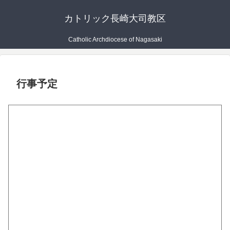
カトリック長崎大司教区
Catholic Archdiocese of Nagasaki
行事予定