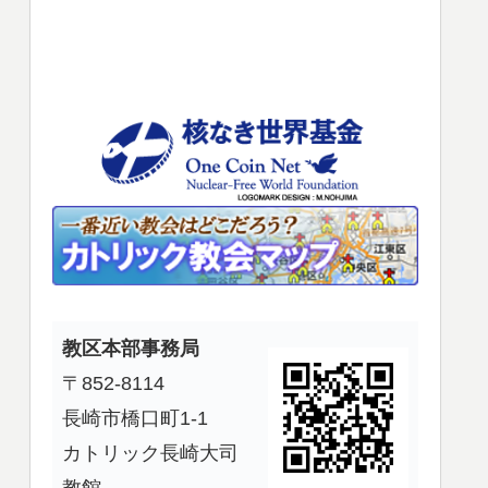
使
っ
て
く
だ
さ
い。
教区本部事務局
〒852-8114
長崎市橋口町1-1
カトリック長崎大司
教館