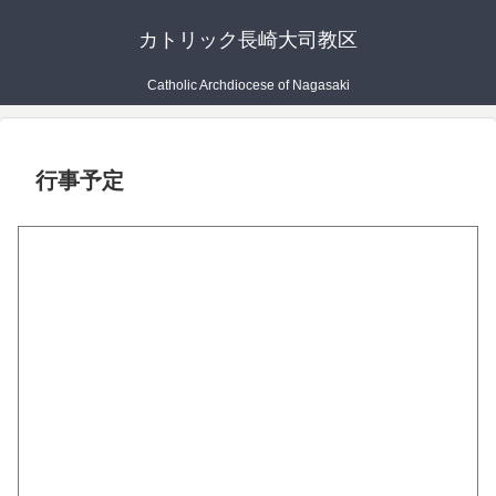
カトリック長崎大司教区
Catholic Archdiocese of Nagasaki
行事予定