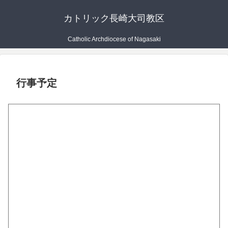
カトリック長崎大司教区
Catholic Archdiocese of Nagasaki
行事予定