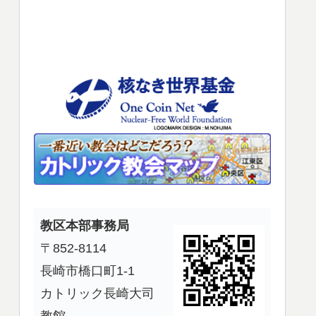
使
っ
て
く
だ
さ
い。
教区本部事務局
〒852-8114
長崎市橋口町1-1
カトリック長崎大司
教館