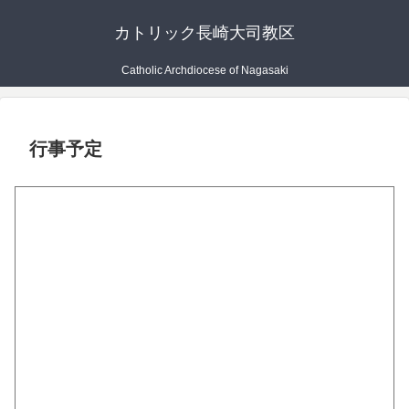
カトリック長崎大司教区
Catholic Archdiocese of Nagasaki
行事予定