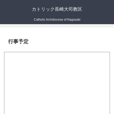
カトリック長崎大司教区
Catholic Archdiocese of Nagasaki
行事予定