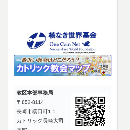
使
っ
て
く
だ
さ
い。
教区本部事務局
〒852-8114
長崎市橋口町1-1
カトリック長崎大司
教館