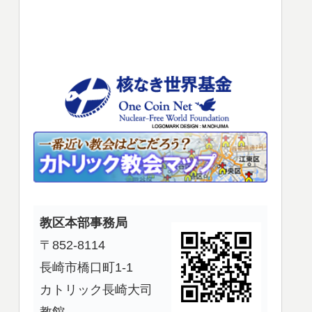
使
っ
て
く
だ
さ
い。
教区本部事務局
〒852-8114
長崎市橋口町1-1
カトリック長崎大司
教館