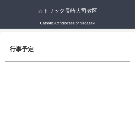
カトリック長崎大司教区
Catholic Archdiocese of Nagasaki
行事予定