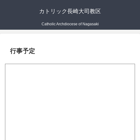
カトリック長崎大司教区
Catholic Archdiocese of Nagasaki
行事予定