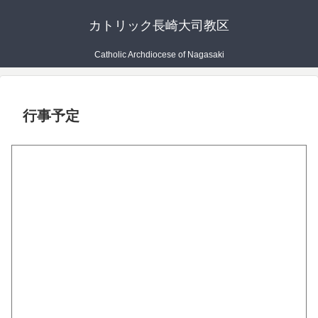
カトリック長崎大司教区
Catholic Archdiocese of Nagasaki
行事予定