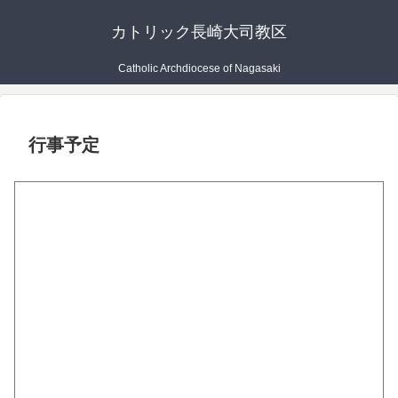
カトリック長崎大司教区
Catholic Archdiocese of Nagasaki
行事予定