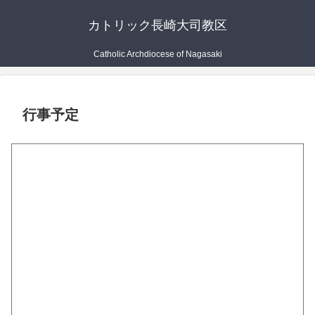
カトリック長崎大司教区
Catholic Archdiocese of Nagasaki
行事予定