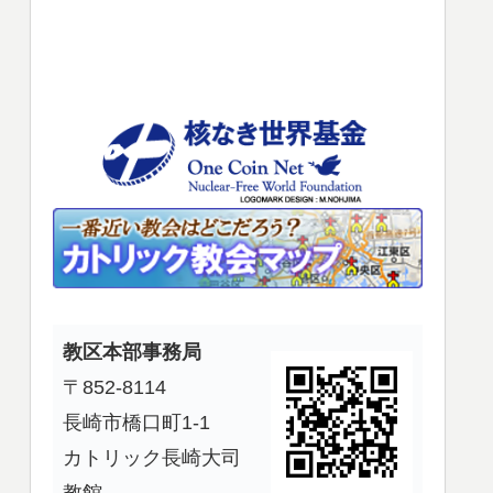
使
っ
て
く
だ
さ
い。
教区本部事務局
〒852-8114
長崎市橋口町1-1
カトリック長崎大司
教館