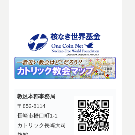
使
っ
て
く
だ
さ
い。
教区本部事務局
〒852-8114
長崎市橋口町1-1
カトリック長崎大司
教館