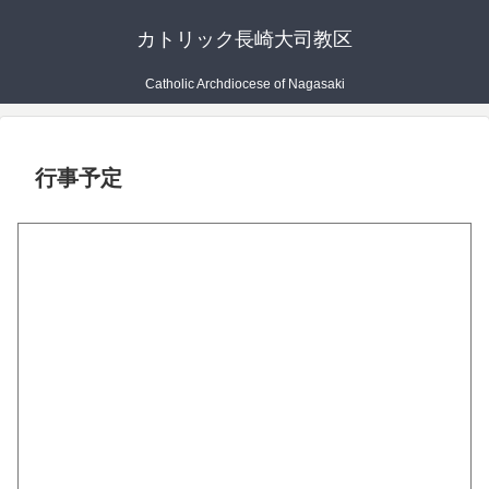
カトリック長崎大司教区
Catholic Archdiocese of Nagasaki
行事予定