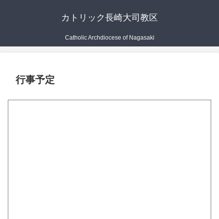
カトリック長崎大司教区
Catholic Archdiocese of Nagasaki
行事予定