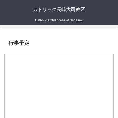
カトリック長崎大司教区
Catholic Archdiocese of Nagasaki
行事予定