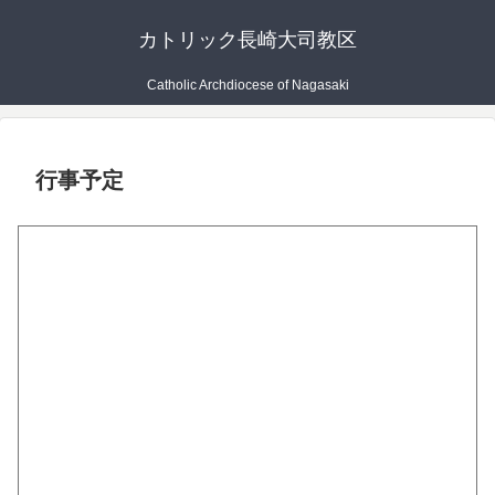
カトリック長崎大司教区
Catholic Archdiocese of Nagasaki
行事予定