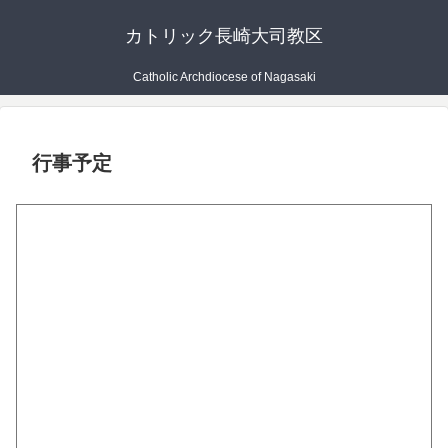
カトリック長崎大司教区
Catholic Archdiocese of Nagasaki
行事予定