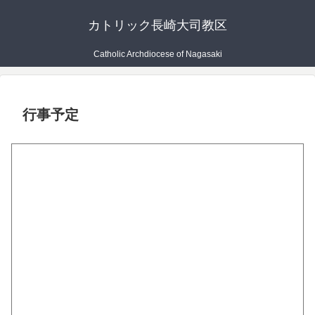
カトリック長崎大司教区
Catholic Archdiocese of Nagasaki
行事予定