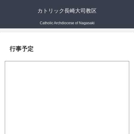
カトリック長崎大司教区
Catholic Archdiocese of Nagasaki
行事予定