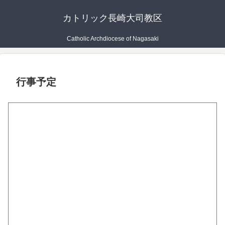
カトリック長崎大司教区
Catholic Archdiocese of Nagasaki
行事予定