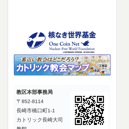
使
っ
て
く
だ
さ
い。
教区本部事務局
〒852-8114
長崎市橋口町1-1
カトリック長崎大司
教館