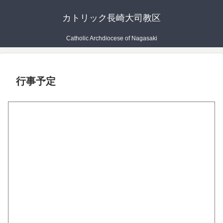
カトリック長崎大司教区
Catholic Archdiocese of Nagasaki
行事予定