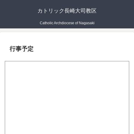
カトリック長崎大司教区
Catholic Archdiocese of Nagasaki
行事予定