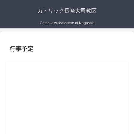
カトリック長崎大司教区
Catholic Archdiocese of Nagasaki
行事予定