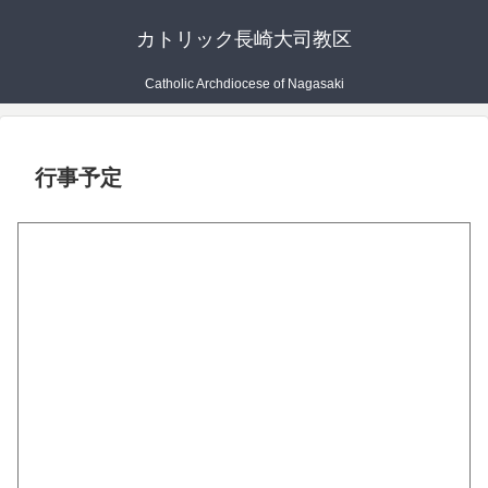
カトリック長崎大司教区
Catholic Archdiocese of Nagasaki
行事予定