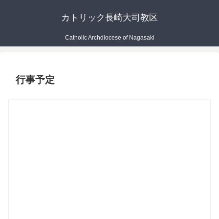
カトリック長崎大司教区
Catholic Archdiocese of Nagasaki
行事予定