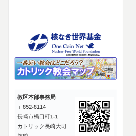
使
っ
て
く
だ
さ
い。
教区本部事務局
〒852-8114
長崎市橋口町1-1
カトリック長崎大司
教館