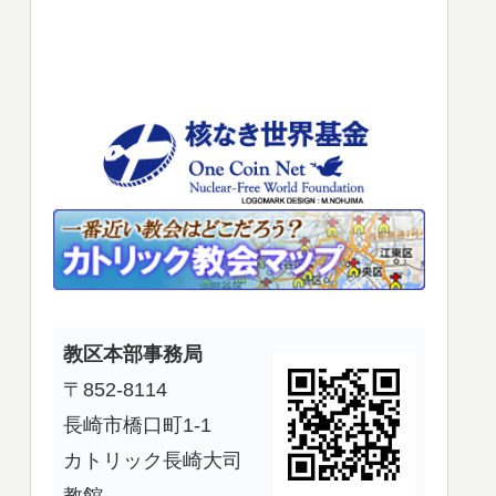
使
っ
て
く
だ
さ
い。
教区本部事務局
〒852-8114
長崎市橋口町1-1
カトリック長崎大司
教館