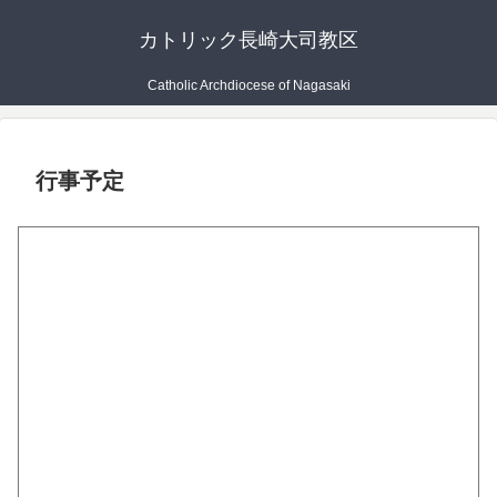
カトリック長崎大司教区
Catholic Archdiocese of Nagasaki
行事予定