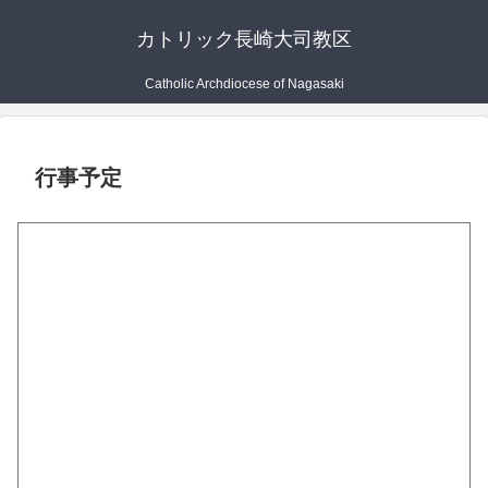
カトリック長崎大司教区
Catholic Archdiocese of Nagasaki
行事予定