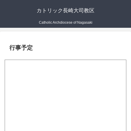
カトリック長崎大司教区
Catholic Archdiocese of Nagasaki
行事予定