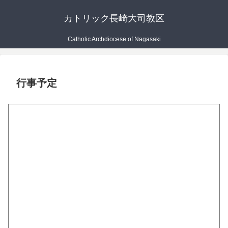
カトリック長崎大司教区
Catholic Archdiocese of Nagasaki
行事予定