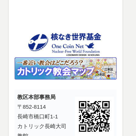
使
っ
て
く
だ
さ
い。
教区本部事務局
〒852-8114
長崎市橋口町1-1
カトリック長崎大司
教館