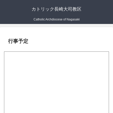
カトリック長崎大司教区
Catholic Archdiocese of Nagasaki
行事予定