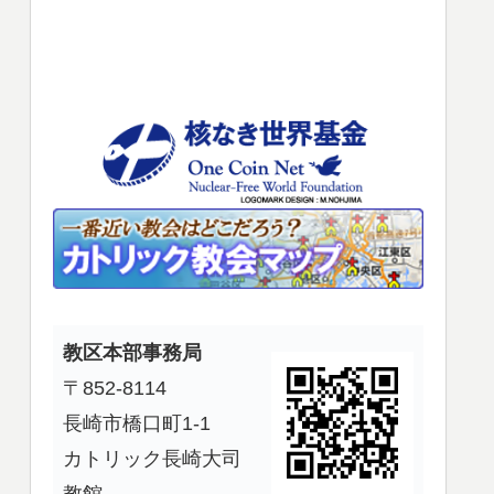
使
っ
て
く
だ
さ
い。
教区本部事務局
〒852-8114
長崎市橋口町1-1
カトリック長崎大司
教館