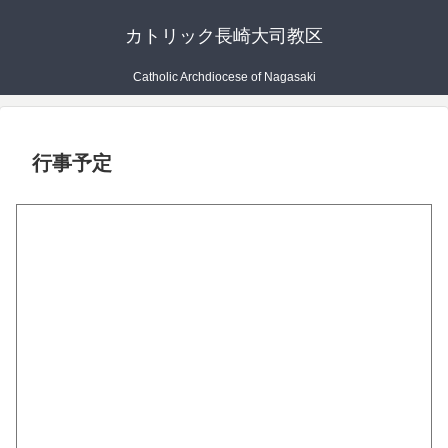
カトリック長崎大司教区
Catholic Archdiocese of Nagasaki
行事予定