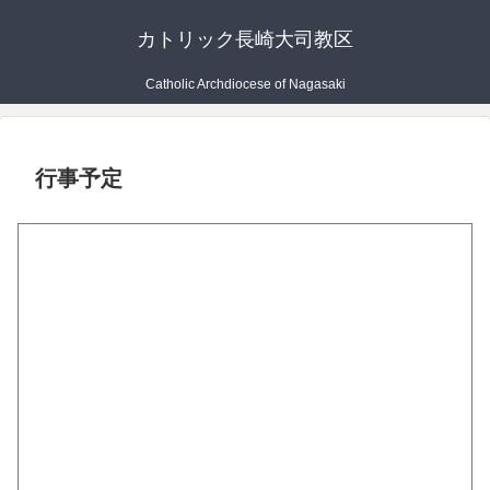
カトリック長崎大司教区
Catholic Archdiocese of Nagasaki
行事予定