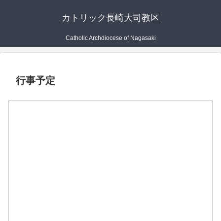
カトリック長崎大司教区
Catholic Archdiocese of Nagasaki
行事予定