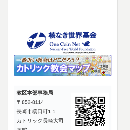
使
っ
て
く
だ
さ
い。
教区本部事務局
〒852-8114
長崎市橋口町1-1
カトリック長崎大司
教館