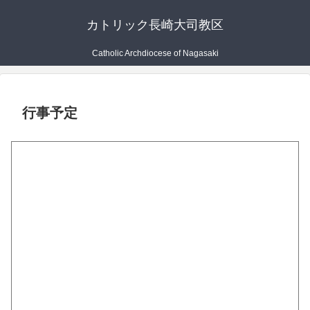
カトリック長崎大司教区
Catholic Archdiocese of Nagasaki
行事予定