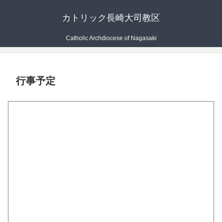
カトリック長崎大司教区
Catholic Archdiocese of Nagasaki
行事予定