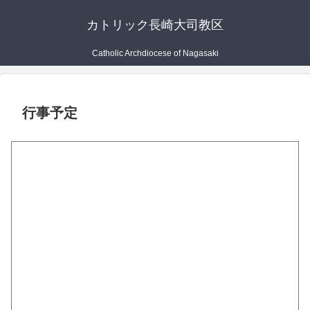
カトリック長崎大司教区
Catholic Archdiocese of Nagasaki
行事予定