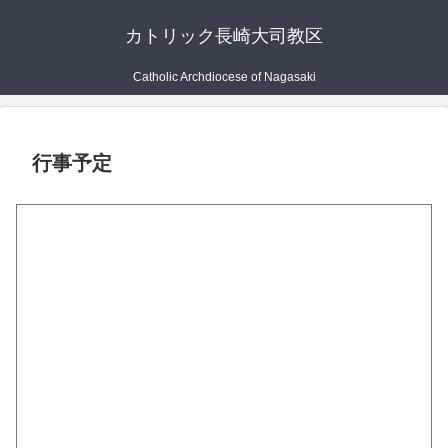
カトリック長崎大司教区
Catholic Archdiocese of Nagasaki
行事予定