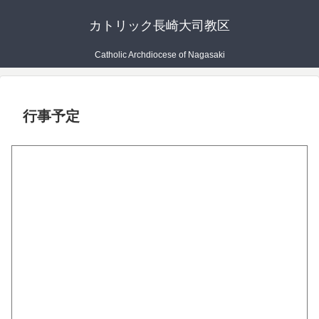
カトリック長崎大司教区
Catholic Archdiocese of Nagasaki
行事予定