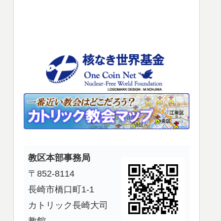
使
っ
て
く
だ
さ
い。
教区本部事務局
〒852-8114
長崎市橋口町1-1
カトリック長崎大司
教館